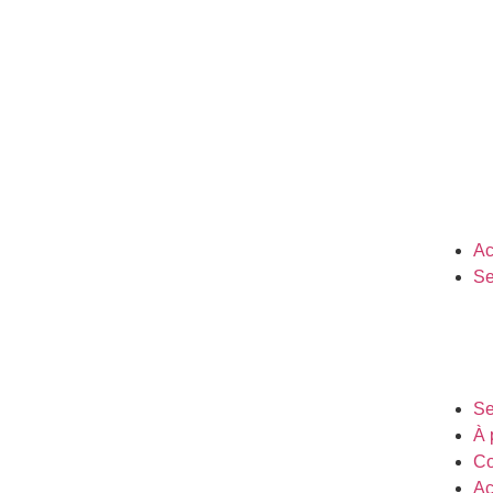
Ac
Se
Se
À 
Co
Ac