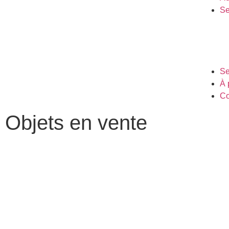
Se
Se
À 
Co
Objets en vente