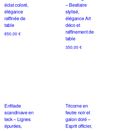
éclat coloré,
– Bestiaire
élégance
stylisé,
raffinée de
élégance Art
table
déco et
raffinement de
850,00
€
table
350,00
€
Enfilade
Tricorne en
scandinave en
feutre noir et
teck – Lignes
galon doré –
épurées,
Esprit officier,