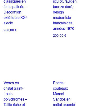
classiques en
sculpturaux en
fonte patinée –
bronze doré,
Décoration
design
extérieure XXᵉ
moderniste
siècle
français des
années 1970
200,00
€
200,00
€
Verres en
Portes-
cristal Saint-
couteaux
Louis
Marcel
polychromes –
Sandoz en
Taille riche et
métal argenté