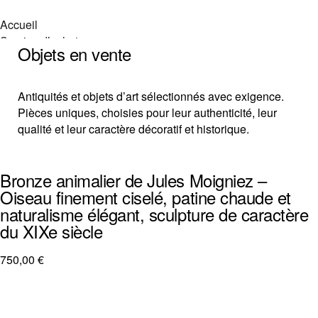
Accueil
Service d’achat
Objets en vente
Vendre vos objets
Objets recherchés
Objets en vente
Antiquités et objets d’art sélectionnés avec exigence.
Zone d’intervention
Pièces uniques, choisies pour leur authenticité, leur
Service de débarras
qualité et leur caractère décoratif et historique.
À propos
Contact
Accueil
Bronze animalier de Jules Moigniez –
Service d’achat
Oiseau finement ciselé, patine chaude et
Vendre vos objets
naturalisme élégant, sculpture de caractère
Objets recherchés
du XIXe siècle
Objets en vente
Zone d’intervention
750,00
€
Service de débarras
À propos
Contact