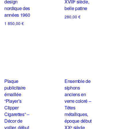
design
XVIIIᵉ siècle,
nordique des
belle patine
années 1960
280,00
€
1 850,00
€
Plaque
Ensemble de
publicitaire
siphons
émaillée
anciens en
“Player’s
verre coloré –
Clipper
Têtes
Cigarettes” –
métalliques,
Décor de
époque début
voilier, début
XXᵉ siècle