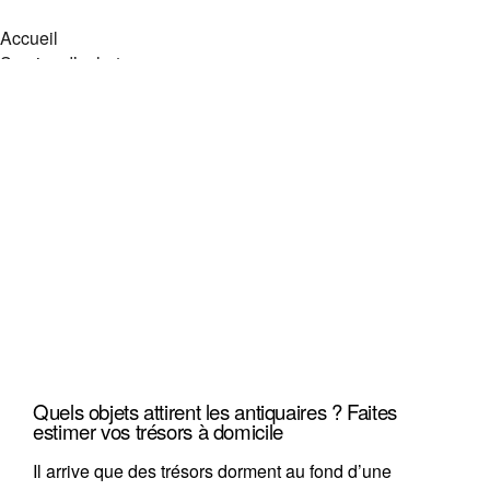
Accueil
Service d’achat
Vendre vos objets
Objets recherchés
Objets en vente
Zone d’intervention
Service de débarras
À propos
Contact
Accueil
Service d’achat
Vendre vos objets
Objets recherchés
Objets en vente
Zone d’intervention
Quels objets attirent les antiquaires ? Faites
Service de débarras
estimer vos trésors à domicile
À propos
Contact
Il arrive que des trésors dorment au fond d’une