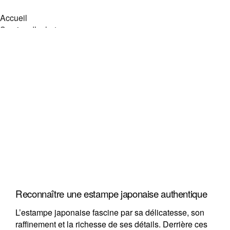
Accueil
Service d’achat
Vendre vos objets
Objets recherchés
Objets en vente
Zone d’intervention
Service de débarras
À propos
Contact
Accueil
Service d’achat
Vendre vos objets
Objets recherchés
Objets en vente
Zone d’intervention
Reconnaître une estampe japonaise authentique
Service de débarras
À propos
L’estampe japonaise fascine par sa délicatesse, son
Contact
raffinement et la richesse de ses détails. Derrière ces