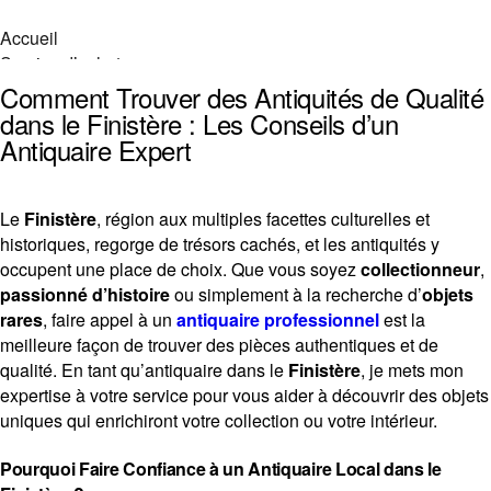
Accueil
Service d’achat
Vendre vos objets
Comment Trouver des Antiquités de Qualité
Objets recherchés
dans le Finistère : Les Conseils d’un
Objets en vente
Antiquaire Expert
Zone d’intervention
Service de débarras
À propos
Le
Finistère
, région aux multiples facettes culturelles et
Contact
historiques, regorge de trésors cachés, et les antiquités y
Accueil
occupent une place de choix. Que vous soyez
collectionneur
,
Service d’achat
passionné d’histoire
ou simplement à la recherche d’
objets
Vendre vos objets
rares
, faire appel à un
antiquaire professionnel
est la
Objets recherchés
meilleure façon de trouver des pièces authentiques et de
Objets en vente
qualité. En tant qu’antiquaire dans le
Finistère
, je mets mon
Zone d’intervention
expertise à votre service pour vous aider à découvrir des objets
Service de débarras
uniques qui enrichiront votre collection ou votre intérieur.
À propos
Contact
Pourquoi Faire Confiance à un Antiquaire Local dans le