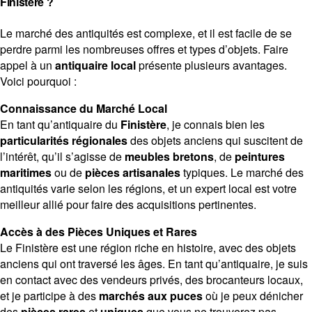
Finistère ?
Le marché des antiquités est complexe, et il est facile de se
perdre parmi les nombreuses offres et types d’objets. Faire
Contact
appel à un
antiquaire local
présente plusieurs avantages.
Voici pourquoi :
Connaissance du Marché Local
En tant qu’antiquaire du
Finistère
, je connais bien les
particularités régionales
des objets anciens qui suscitent de
l’intérêt, qu’il s’agisse de
meubles bretons
, de
peintures
maritimes
ou de
pièces artisanales
typiques. Le marché des
antiquités varie selon les régions, et un expert local est votre
meilleur allié pour faire des acquisitions pertinentes.
Accès à des Pièces Uniques et Rares
Le Finistère est une région riche en histoire, avec des objets
anciens qui ont traversé les âges. En tant qu’antiquaire, je suis
en contact avec des vendeurs privés, des brocanteurs locaux,
et je participe à des
marchés aux puces
où je peux dénicher
des
pièces rares
et
uniques
que vous ne trouverez pas