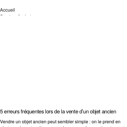
Accueil
Service d’achat
Vendre vos objets
Objets recherchés
Objets en vente
Zone d’intervention
Service de débarras
À propos
Contact
Accueil
Service d’achat
Vendre vos objets
Objets recherchés
Objets en vente
Zone d’intervention
Service de débarras
5 erreurs fréquentes lors de la vente d’un objet ancien
À propos
Contact
Vendre un objet ancien peut sembler simple : on le prend en